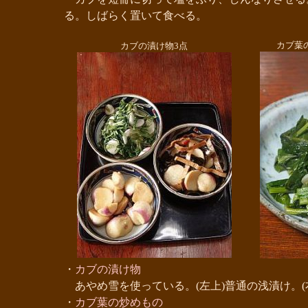
る。しばらく置いて食べる。
カブ葉
カブの漬け物3点
・
カブの漬け物
あやめ雪を使っている。(左上)普通の浅漬け。(右
・
カブ葉の炒めもの