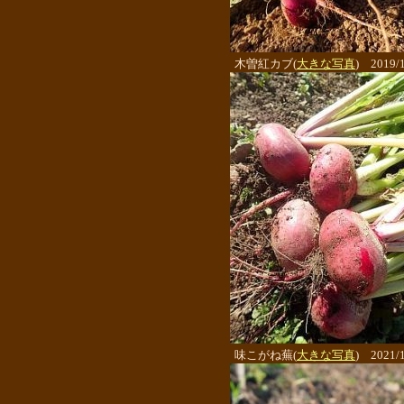
木曽紅カブ(
大きな写真
) 2019/1
味こがね蕪(
大きな写真
) 2021/1