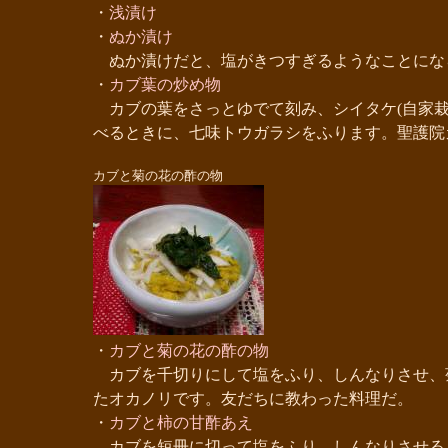
・
浅漬け
・
ぬか漬け
ぬか漬けだと、塩がきつすぎるようなことにな
・
カブ葉の炒め物
カブの葉をさっとゆでて刻み、シイタケ(自家栽
べるときに、七味トウガラシをふります。聖護院
カブと菊の花の酢の物
・
カブと菊の花の酢の物
カブを千切りにして塩をふり、しんなりさせ、
たオカノリです。友だちに教わった料理だ。
・
カブと柿の甘酢あえ
カブを短冊に切って塩をふり、しんなりさせる