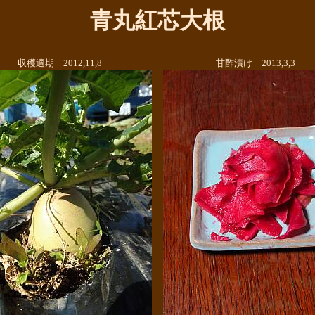
青丸紅芯大根
収穫適期 2012,11,8
甘酢漬け 2013,3,3