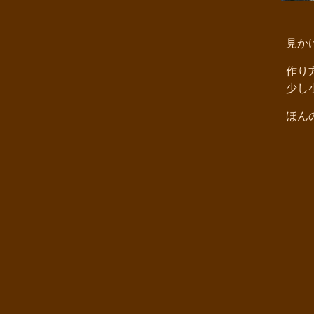
見かけ
作り方
少し小
ほんの