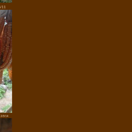
/11
3/9/14