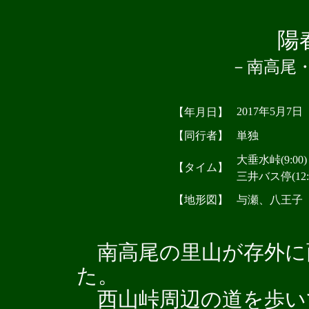
陽
－南高尾
2017年5月7日
【年月日】
【同行者】
単独
大垂水峠(9:00)
【タイム】
三井バス停(12:
【地形図】
与瀬、八王
南高尾の里山が存外に
た。
西山峠周辺の道を歩い