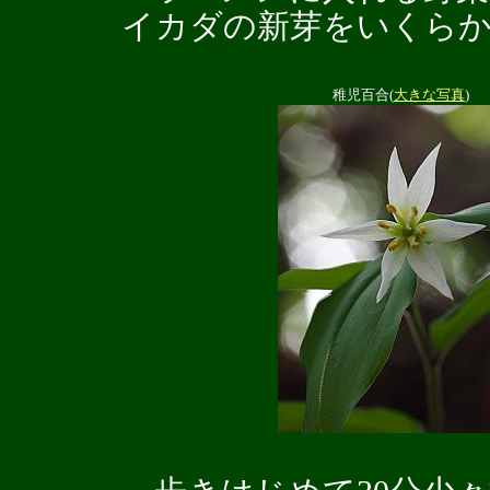
イカダの新芽をいくら
稚児百合(
大きな写真
)