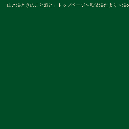
「山と渓ときのこと酒と」トップページ
＞
秩父渓だより
＞
渓