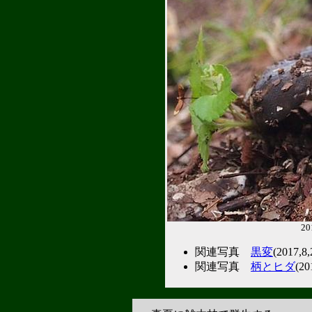
2
関連写真
黒変
(2017
関連写真
柄とヒダ
(2