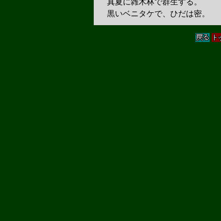
真夏に雑木林で群生する。
黒いベニタケで、ひだは密。