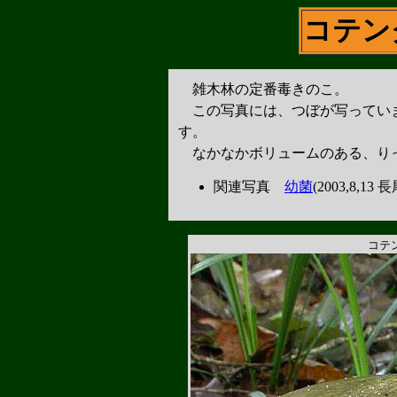
コテン
雑木林の定番毒きのこ。
この写真には、つぼが写ってい
す。
なかなかボリュームのある、り
関連写真
幼菌
(2003,8,13
コテ