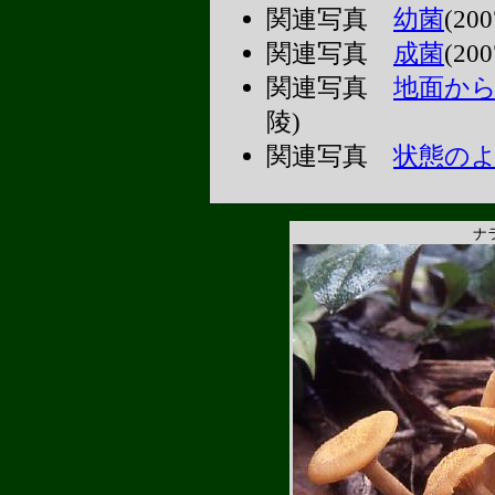
関連写真
幼菌
(20
関連写真
成菌
(20
関連写真
地面か
陵)
関連写真
状態の
ナ