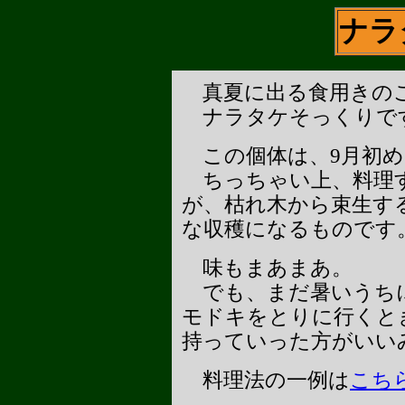
ナラ
真夏に出る食用きの
ナラタケそっくりで
この個体は、9月初め
ちっちゃい上、料理
が、枯れ木から束生す
な収穫になるものです
味もまあまあ。
でも、まだ暑いうち
モドキをとりに行くと
持っていった方がいい
料理法の一例は
こち