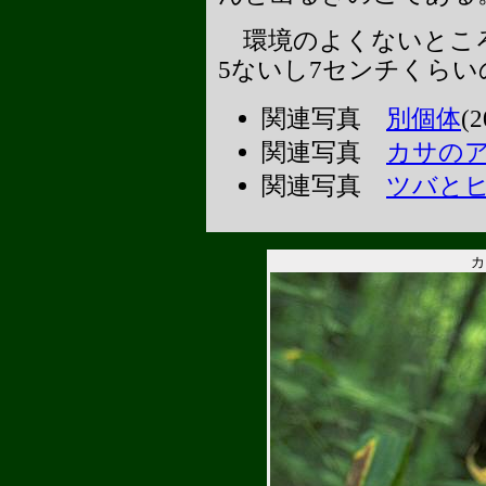
環境のよくないところ
5ないし7センチくら
関連写真
別個体
(
関連写真
カサの
関連写真
ツバと
カ