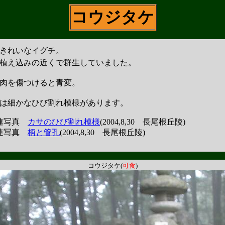
コウジタケ
きれいなイグチ。
植え込みの近くで群生していました。
肉を傷つけると青変。
は細かなひび割れ模様があります。
連写真
カサのひび割れ模様
(2004,8,30 長尾根丘陵)
連写真
柄と管孔
(2004,8,30 長尾根丘陵)
コウジタケ(
可食
)