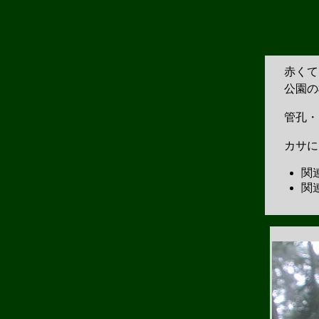
赤くて
公園の
管孔・
カサに
関
関