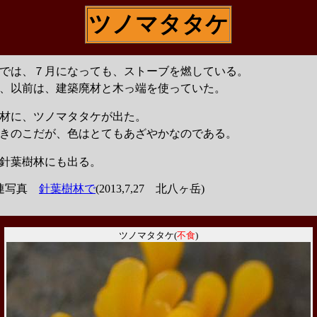
ツノマタタケ
では、７月になっても、ストーブを燃している。
、以前は、建築廃材と木っ端を使っていた。
材に、ツノマタタケが出た。
きのこだが、色はとてもあざやかなのである。
針葉樹林にも出る。
連写真
針葉樹林で
(2013,7,27 北八ヶ岳)
ツノマタタケ(
不食
)