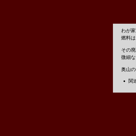
わが家
燃料は
その廃
微細な
奥山の
関