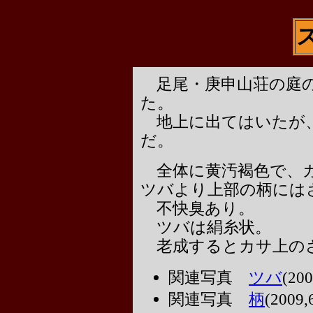
足尾・庚申山荘の庭の
た。
地上に出てはいたが
だ。
全体に黄汚褐色で、カ
ツバより上部の柄には
不快臭あり。
ツバは絹糸状。
老成するとカサ上の
関連写真
ツバ
(2
関連写真
柄
(200