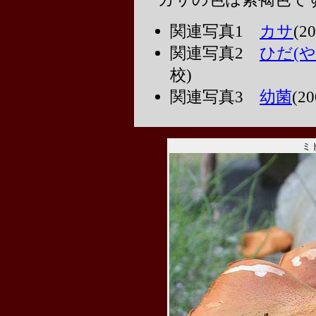
関連写真1
カサ
(2
関連写真2
ひだ(や
校)
関連写真3
幼菌
(2
ミ