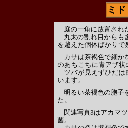
ミド
庭の一角に放置された
丸太の割れ目からも多
を越えた個体ばかりで
カサは茶褐色で細かな
のあちこちに青アザ状
ツバが見えずひだは肉
います。
明るい茶褐色の胞子を
た。
関連写真3はアカマツ
菌。
カサの色は紫褐色で