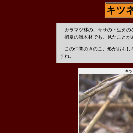
キツ
カラマツ林の、ササの下生えの
初夏の雑木林でも、見たことが
この仲間のきのこ、形がおもしろ
すね。
キツ