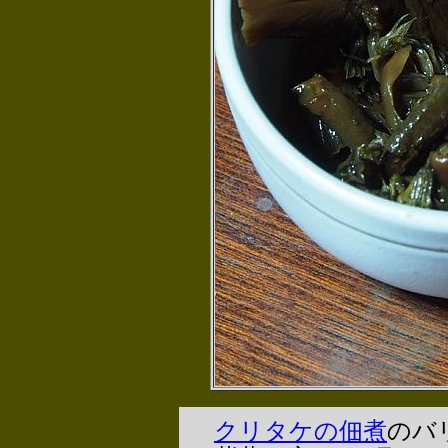
クリタケの佃煮
のバ