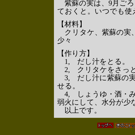
紫蘇の実は、9月ごろ
ておくと。いつでも使
【材料】
クリタケ、紫蘇の実、
少々
【作り方】
1, だし汁をとる。
2, クリタケをさっ
3, だし汁に紫蘇の
せる。
4, しょうゆ・酒・
弱火にして、水分が少
以上です。