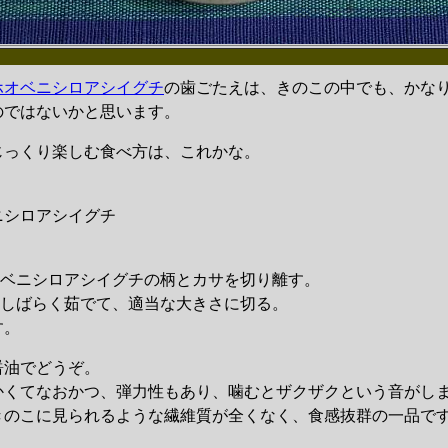
ホオベニシロアシイグチ
の歯ごたえは、きのこの中でも、かな
のではないかと思います。
っくり楽しむ食べ方は、これかな。
シロアシイグチ
】
オベニシロアシイグチの柄とカサを切り離す。
をしばらく茹でて、適当な大きさに切る。
す。
油でどうぞ。
くてなおかつ、弾力性もあり、噛むとザクザクという音がし
のこに見られるような繊維質が全くなく、食感抜群の一品で