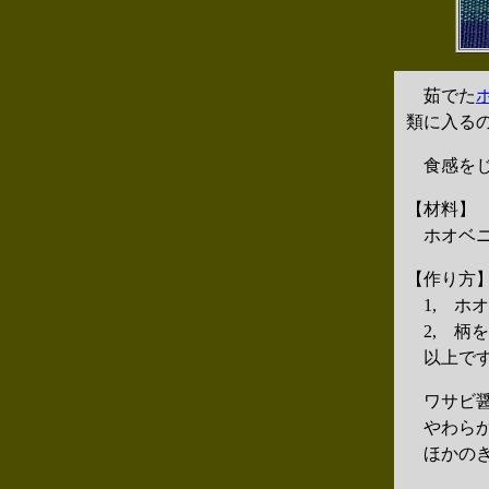
茹でた
類に入る
食感をじ
【材料】
ホオベニ
【作り方
1, ホ
2, 柄
以上で
ワサビ醤
やわらか
ほかのき