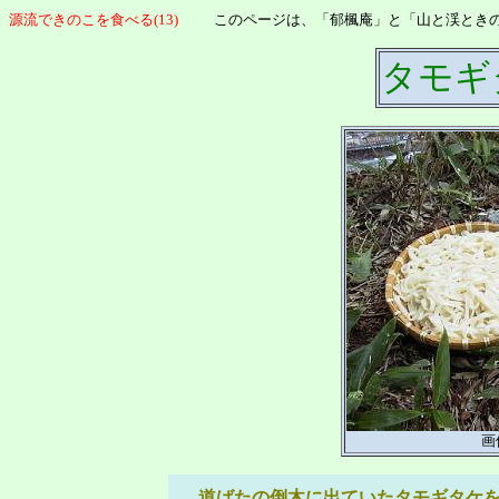
源流できのこを食べる(13)
このページは、「郁楓庵」と「山と渓とき
タモギ
画
道ばたの倒木に出ていたタモギタケを