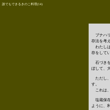
誰でもできるきのこ料理(14)
ブナハリ
存法を考
わたしは
存をして
石づきを
ぼして、
ただし、
す。
これは、
塩蔵保存
ように、