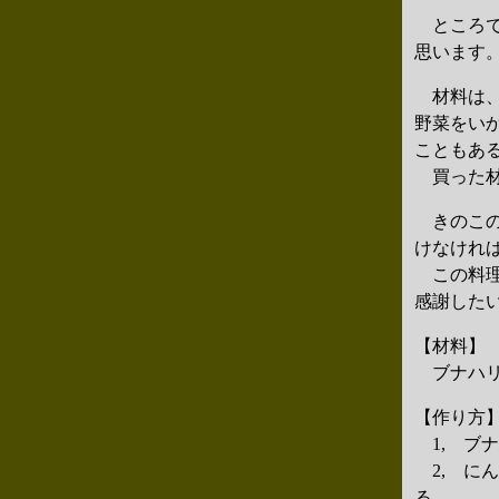
ところで
思います
材料は、
野菜をい
こともあ
買った材
きのこの
けなけれ
この料理
感謝した
【材料】
ブナハリ
【作り方
1, ブ
2, に
る。