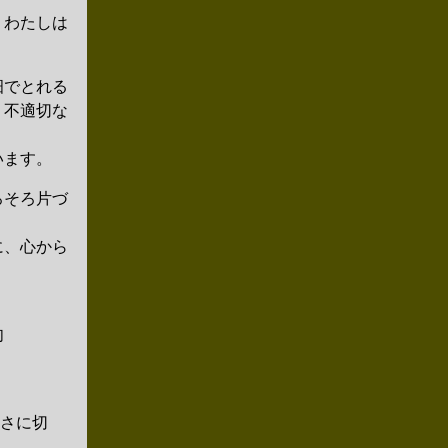
、わたしは
畑でとれる
、不適切な
います。
ろそろ片づ
に、心から
肉
きさに切