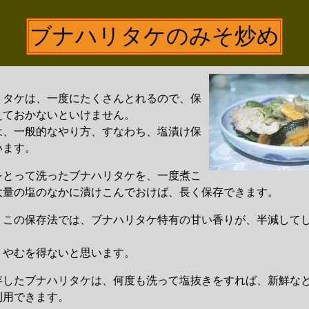
ブナハリタケのみそ炒め
タケは、一度にたくさんとれるので、保
えておかないといけません。
、一般的なやり方、すなわち、塩漬け保
います。
とって洗ったブナハリタケを、一度煮こ
大量の塩のなかに漬けこんでおけば、長く保存できます。
この保存法では、ブナハリタケ特有の甘い香りが、半減して
やむを得ないと思います。
したブナハリタケは、何度も洗って塩抜きをすれば、新鮮な
利用できます。