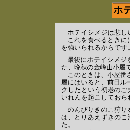
ホ
ホテイシメジは悲し
これを食べるときには
を強いられるからです
最後にホテイシメジを
た、晩秋の金峰山小屋
このときは、小屋番さ
屋にはいると、前日ル
クしたという初老のご
いれんを起こしておら
のんびりきのこ狩り
は、とりあえずきのこ
た。