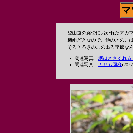
マ
登山道の路傍におかれたアカマ
梅雨どきなので、他のきのこは
そろそろきのこの出る季節なん
関連写真
柄はささくれる
関連写真
カサも同様
(202