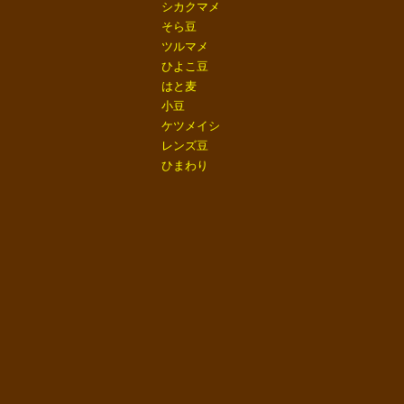
シカクマメ
そら豆
ツルマメ
ひよこ豆
はと麦
小豆
ケツメイシ
レンズ豆
ひまわり