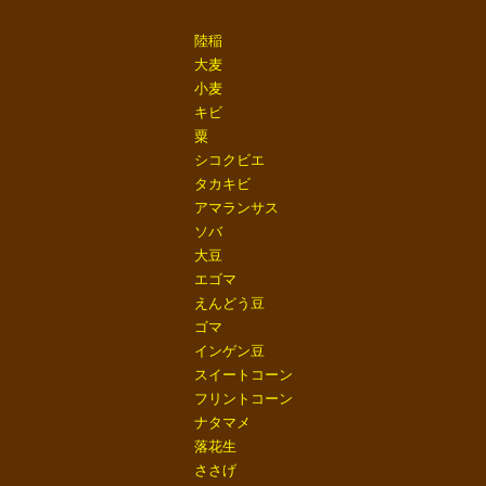
陸稲
大麦
小麦
キビ
粟
シコクビエ
タカキビ
アマランサス
ソバ
大豆
エゴマ
えんどう豆
ゴマ
インゲン豆
スイートコーン
フリントコーン
ナタマメ
落花生
ささげ