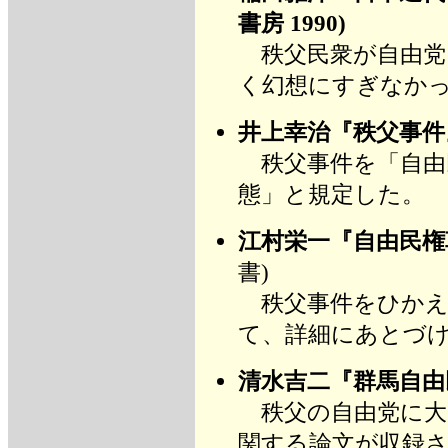
書房 1990)
秩父民衆が自由党
く幻想にすぎなか
井上幸治『秩父事件
秩父事件を「自由
態」と規定した。
江村栄一『自由民権
書)
秩父事件をひかえ
て、詳細にあとづ
清水吉二『群馬自由
秩父の自由党に大
関する論文が収録