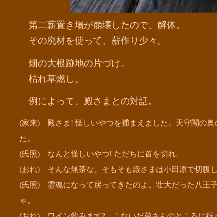
第二薪置き場が崩壊したので、解体。
その廃材を使って、薪作り少々。
畑の大根跡地の片づけ。
枯れ草燃し。
例によって、殿さまとの対話。
(家来) 殿さま! 怪しいやつを捕まえました。天守閣の
た。
(氏照) なんと怪しいやつ! ただちに首を切れ。
(おれ) そんな無茶な。そもそも殿さまは小田原で切腹
(氏照) 霊魂になって戻ってきたのよ。壮大だった八王
ゃ。
(おれ) ワイン飲みます? こないだ弟さんのところに