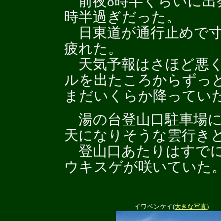
前夜8時半くらいに出
時半過ぎだった。
日東道が通行止めで寸
疲れた。
天気予報はさほど悪く
ルを出たころからずっ
まだいくらか降ってい
湯の台登山口駐車場に
天になりそうな雲行き
登山口あたりはすでに
ウキスゲが咲いていた
イワベンケイ(
大きな写真
)