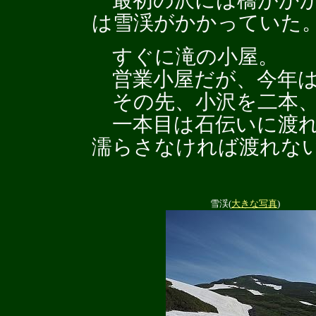
最初の沢には橋がかか
は雪渓がかかっていた
すぐに滝の小屋。
営業小屋だが、今年は
その先、小沢を二本、
一本目は石伝いに渡れ
濡らさなければ渡れな
雪渓(
大きな写真
)