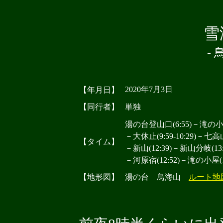
雪
-
2020年7月3日
【年月日】
【同行者】
単独
湯の台登山口(6:55)－滝の小屋(
－大休止(9:59-10:29)－七高山
【タイム】
－新山(12:39)－新山分岐(13:2
－河原宿(12:52)－滝の小屋(1
【地形図】
湯の台 鳥海山
ルート地