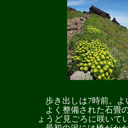
歩き出しは7時前。よ
よく整備された石畳の
ょうど見ごろに咲いて