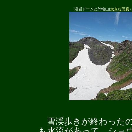
溶岩ドームと外輪山(
大きな写真
)
雪渓歩きが終わったの
も水流があって、ショ