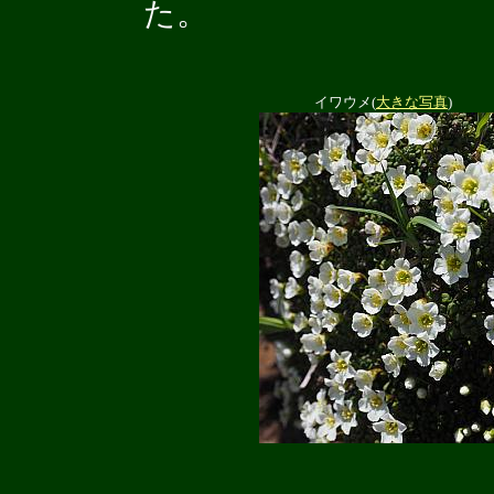
た。
イワウメ(
大きな写真
)