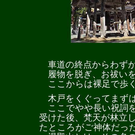
車道の終点からわずか
履物を脱ぎ、お祓いを
ここからは裸足で歩
木戸をくぐってまずは
ここでやや長い祝詞を
受けた後、梵天が林立
たところがご神体だっ