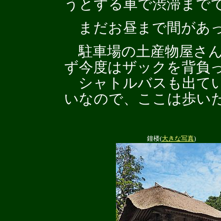
うとする車で渋滞まで
まだお昼まで間があっ
駐車場の土産物屋さん
ず今度はザックを背負
シャトルバスも出てい
いなので、ここは歩い
鐘楼(
大きな写真
)