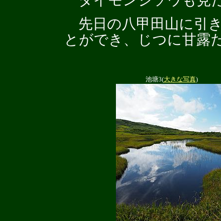
ダイモンジソウも見た
先日の八甲田山に引き
とができ、じつに甘露
池塘3(
大きな写真
)