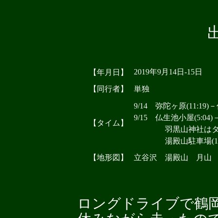
2019年9月14日-15日
【年月日】
【同行者】
単独
9/14 弥陀ヶ原(11:19)－
9/15 仏生池小屋(5:04)－
【タイム】
羽黒山神社はタイ
湯殿山駐車場(12:10)
【地形図】
立谷沢 湯殿山 月山
ロングドライブで鶴岡