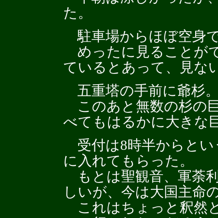
た。
駐車場からほぼ空身で
めったに見ることがで
ているとあって、見な
五重塔の手前に爺杉
このあと無数の杉の巨
べてもはるかに大きな
受付は8時半からとい
に入れてもらった。
もとは聖観音、軍荼利
しいが、今は大国主命
これはちょっと釈然と