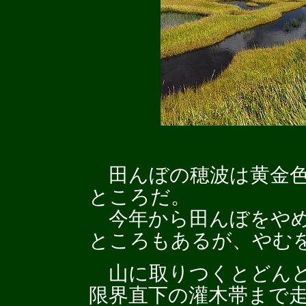
田んぼの穂波は黄金色
ところだ。
今年から田んぼをやめ
ところもあるが、やむ
山に取りつくとどんど
限界直下の灌木帯まで