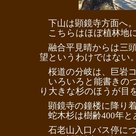
下山は顕鏡寺方面へ
こちらはほぼ植林地
融合平見晴からは三頭
望というわけではない
桜道の分岐は、巨岩コ
いろいろと能書きのつ
り大きな杉のほうが目
顕鏡寺の鐘楼に降り着
蛇木杉は樹齢400年と
石老山入口バス停につ