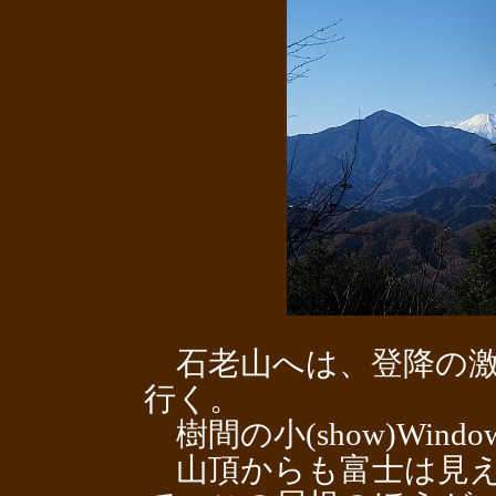
石老山へは、登降の激
行く。
樹間の小(show)Win
山頂からも富士は見え