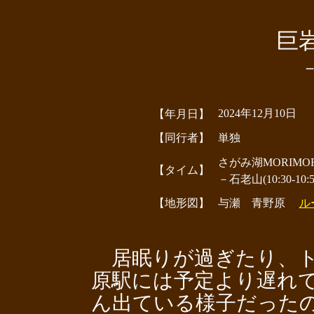
巨
2024年12月10日
【年月日】
【同行者】
単独
さがみ湖MORIMORI
【タイム】
－石老山(10:30-10
【地形図】
与瀬 青野原
ル
居眠りが過ぎたり、ト
原駅には予定より遅れ
ん出ている様子だった