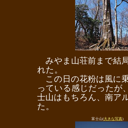
みやま山荘前まで結局
れた。
この日の花粉は風に乗
っている感じだったが
士山はもちろん、南ア
た。
富士山(
大きな写真
)