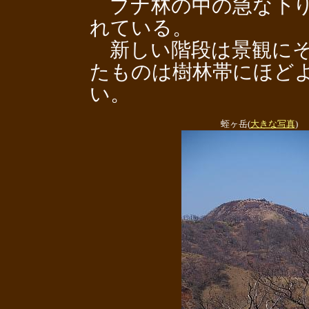
ブナ林の中の急な下り
れている。
新しい階段は景観にそ
たものは樹林帯にほど
い。
蛭ヶ岳(
大きな写真
)