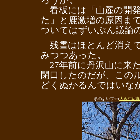
ろうか。
看板には「山麓の開発
た」と鹿激増の原因ま
ついてはずいぶん議論
残雪はほとんど消えて
みつつあった。
27年前に丹沢山に来
閉口したのだが、この
どくぬかるんではいな
形のよいブナ(
大きな写真