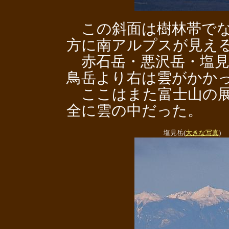
この斜面は樹林帯でな
方に南アルプスが見え
赤石岳・悪沢岳・塩見
鳥岳より右は雲がかか
ここはまた富士山の展
全に雲の中だった。
塩見岳(
大きな写真
)