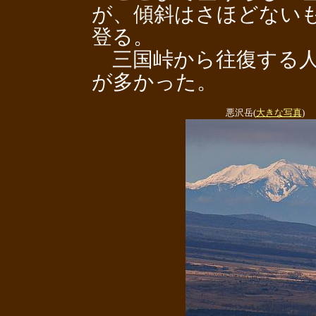
が、傾斜はさほどないも
登る。
三国峠から往復する人
が多かった。
悪沢岳(
大きな写真
)