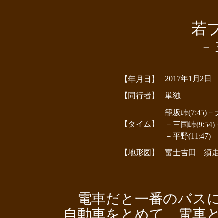
若
－
2017年1月2日
【年月日】
【同行者】
単独
籠坂峠(7:45)－
【タイム】
－三国峠(9:54)－
－平野(11:47)
【地形図】
富士吉田 須
電車だと一番のバスに
自動車をとめて、電車