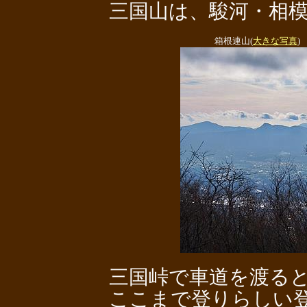
三国山は、駿河・相模
箱根連山(
大きな写真
)
三国峠で車道を渡ると
ここまで登りらしい登