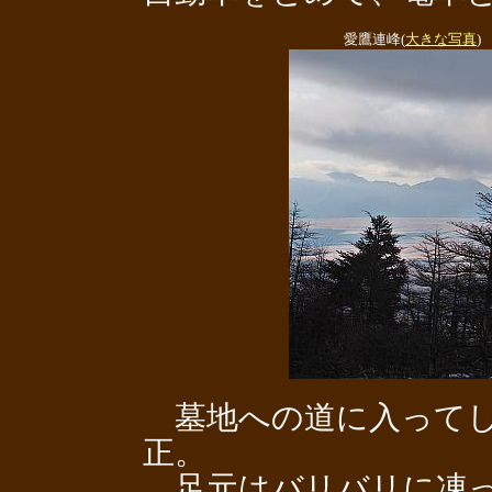
愛鷹連峰(
大きな写真
)
墓地への道に入ってし
正。
足元はバリバリに凍っ