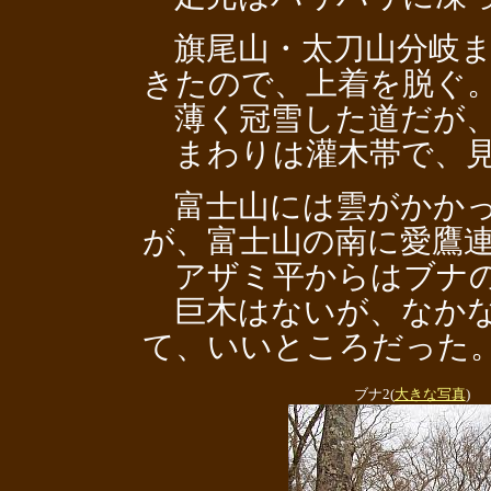
旗尾山・太刀山分岐ま
きたので、上着を脱ぐ
薄く冠雪した道だが、
まわりは灌木帯で、見
富士山には雲がかかっ
が、富士山の南に愛鷹
アザミ平からはブナ
巨木はないが、なかな
て、いいところだった
ブナ2(
大きな写真
)