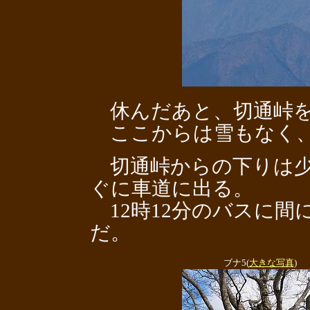
休んだあと、切通峠を
ここからは雪もなく、
切通峠からの下りは少
ぐに車道に出る。
12時12分のバスに間
だ。
ブナ5(
大きな写真
)