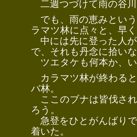
二週つづけて雨の谷川
でも、雨の恵みという
ラマツ林に点々と、早
中には先に登った人が
で、それも丹念に拾い
ツエタケも何本か、い
カラマツ林が終わると
バ林。
ここのブナは皆伐され
ろう。
急登をひとがんばりで
着いた。