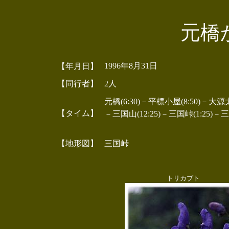
元橋
1996年8月31日
【年月日】
【同行者】
2人
元橋(6:30)－平標小屋(8:50)－大源太山
【タイム】
－三国山(12:25)－三国峠(1:25)－
【地形図】
三国峠
トリカブト