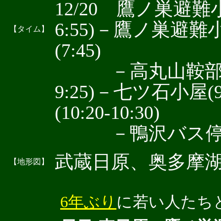
12/20 鷹ノ巣避難小屋
6:55)－鷹ノ巣避難小
【タイム】
(7:45)
－高丸山鞍部(8:09
9:25)－七ツ石小屋(
(10:20-10:30)
－鴨沢バス停(11
武蔵日原、奥多
【地形図】
6年ぶり
に若い人たち