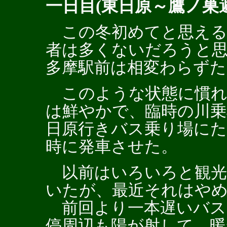
一日目(東日原～鷹ノ巣
この冬初めてと思える
者は多くないだろうと
多摩駅前は相変わらず
このような状態に慣れ
は鮮やかで、臨時の川
日原行きバス乗り場にた
時に発車させた。
以前はいろいろと観光
いたが、最近それはや
前回より一本遅いバス
停周辺も陽が射して、