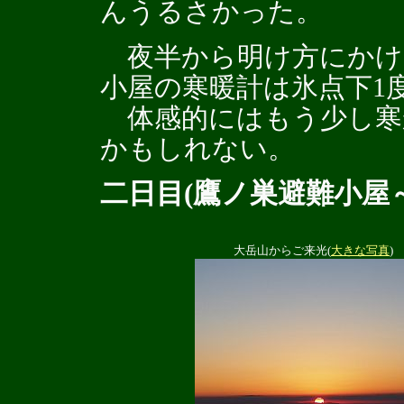
んうるさかった。
夜半から明け方にかけ
小屋の寒暖計は氷点下1
体感的にはもう少し寒
かもしれない。
二日目(鷹ノ巣避難小屋
大岳山からご来光(
大きな写真
)