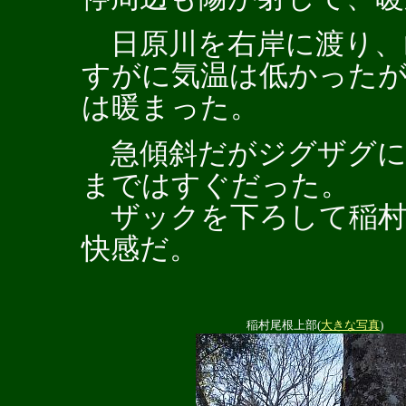
日原川を右岸に渡り、
すがに気温は低かった
は暖まった。
急傾斜だがジグザグに
まではすぐだった。
ザックを下ろして稲村
快感だ。
稲村尾根上部(
大きな写真
)