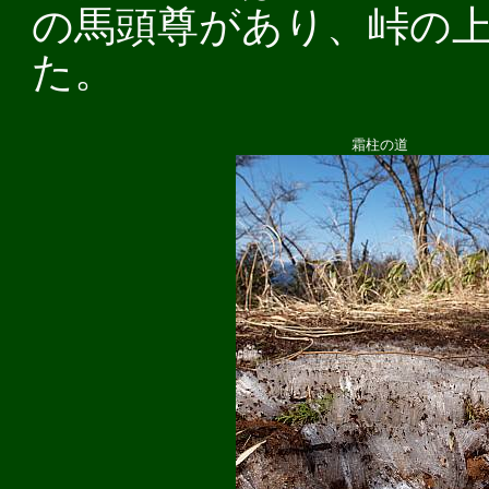
の馬頭尊があり、峠の
た。
霜柱の道