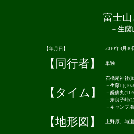
富士山
－生藤
2010年3月30
【年月日】
【同行者】
単独
石楯尾神社(8:4
－生藤山(10:3
【タイム】
－醍醐丸(11:5
－奈良子峠(13:
－キャンプ場(1
【地形図】
上野原、与