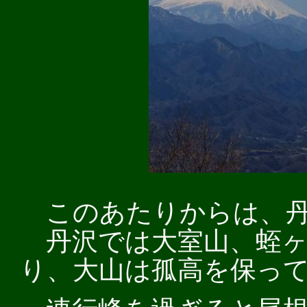
このあたりからは、丹
丹沢では大室山、蛭ヶ
り、大山は孤高を保っ