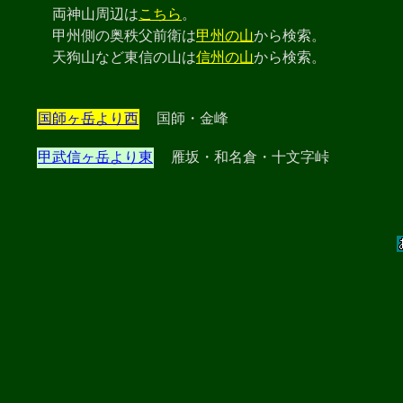
両神山周辺は
こちら
。
甲州側の奥秩父前衛は
甲州の山
から検索。
天狗山など東信の山は
信州の山
から検索。
国師ヶ岳より西
国師・金峰
甲武信ヶ岳より東
雁坂・和名倉・十文字峠