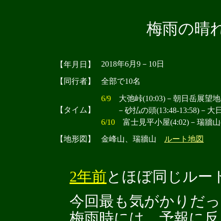
梅雨の晴
2018年6月9－10日
【年月日】
【同行者】
全部で10名
6/9
大弛峠(10:03)－朝日岳展望地(11:0
【タイム】
－砂払の頭(13:48-13:58)－大日小
6/10
富士見平小屋(4:02)－瑞牆山(5:4
【地形図】
金峰山、瑞牆山
ルート地図
2年前
とほぼ同じルー
今回最も気がかりだっ
梅雨時には、予報に反