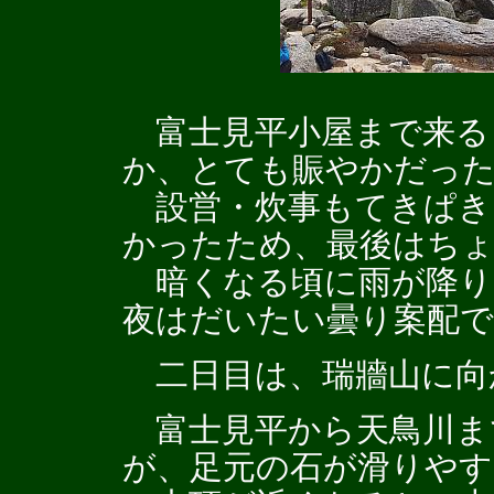
富士見平小屋まで来る
か、とても賑やかだっ
設営・炊事もてきぱき
かったため、最後はち
暗くなる頃に雨が降り
夜はだいたい曇り案配で
二日目は、瑞牆山に向
富士見平から天鳥川ま
が、足元の石が滑りや