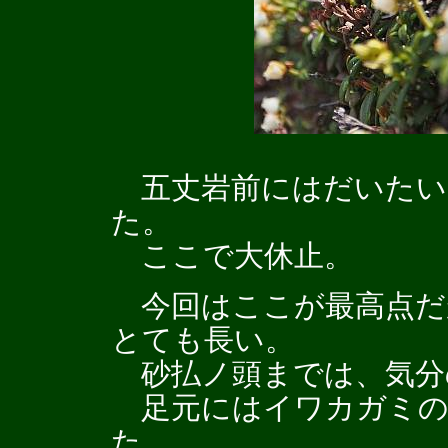
五丈岩前にはだいたい
た。
ここで大休止。
今回はここが最高点だ
とても長い。
砂払ノ頭までは、気分
足元にはイワカガミの
た。