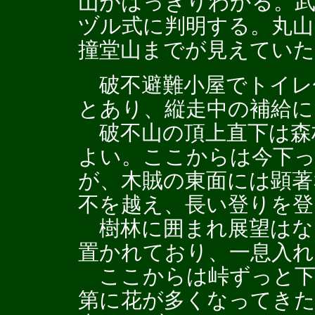
山がはっきりわかる。
ヅル式に判明する。丸山
撞堂山までが見えていた
破不避難小屋でトイレ休
とあり、縦走中の補給に
破不山の頂上直下は森
よい。ここからは今下
が、木賊の東面には顕著
不を越え、長い登りを登
樹林に囲まれ展望はな
置かれており、一息入
ここからは峠ずっと下
第に花が多くなってきた