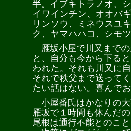
半。イブキトラノオ、
イワインチン、オオバ
リンソウ、ミネウスユ
ク、ヤマハハコ、シモ
雁坂小屋で川又までの
と、自分も今から下る
われた。それも川又に自
それで秩父まで送って
たい話はない。喜んで
小屋番氏はかなりの大
雁坂で１時間も休んだの
尾根は通行不能とのこと