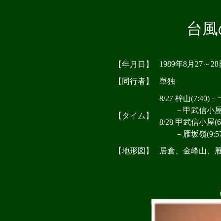
台風
1989年8月27～2
【年月日】
【同行者】
単独
8/27 梓山(7:40)
－甲武信小屋(5:
【タイム】
8/28 甲武信小屋(6
－雁坂嶺(9:57)－
【地形図】
居倉、金峰山、