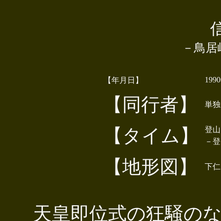
－鳥居
199
【年月日】
【同行者】
単独
【タイム】
登山口
－登山
【地形図】
下仁
天皇即位式の狂騒のな