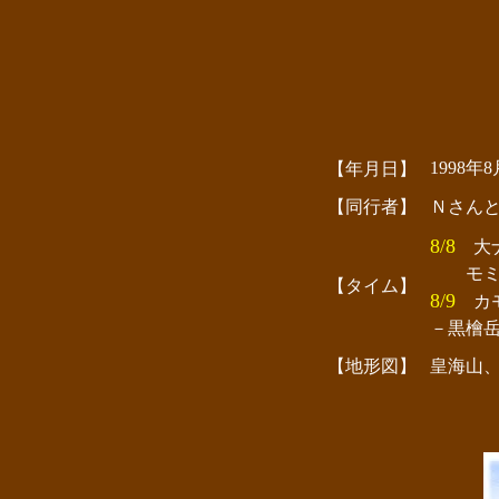
1998年
【年月日】
【同行者】
Ｎさん
8/8
大ナギ
モミジ尾根
【タイム】
8/9
カモシ
－黒檜岳最
【地形図】
皇海山