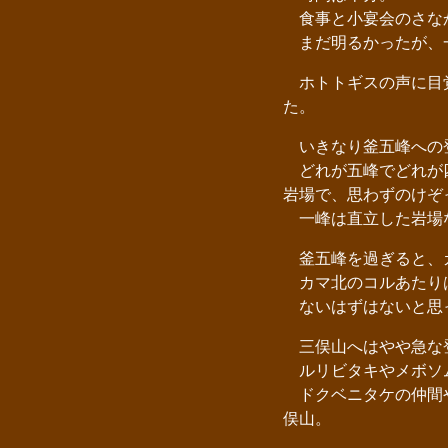
食事と小宴会のさな
まだ明るかったが、一
ホトトギスの声に目覚
た。
いきなり釜五峰への
どれが五峰でどれが四
岩場で、思わずのけぞ
一峰は直立した岩場な
釜五峰を過ぎると、カ
カマ北のコルあたり
ないはずはないと思っ
三俣山へはやや急な
ルリビタキやメボソ
ドクベニタケの仲間や
俣山。