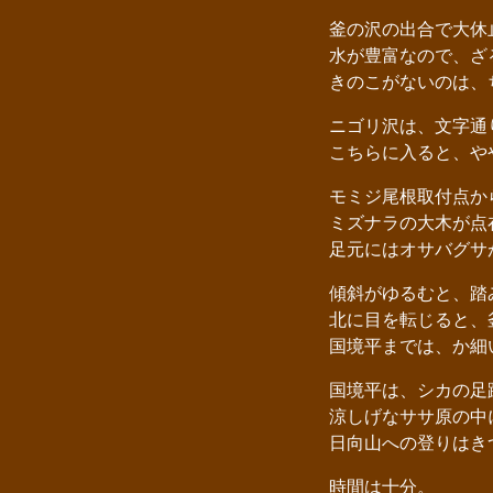
釜の沢の出合で大休
水が豊富なので、ざ
きのこがないのは、
ニゴリ沢は、文字通り
こちらに入ると、や
モミジ尾根取付点か
ミズナラの大木が点在
足元にはオサバグサ
傾斜がゆるむと、踏み
北に目を転じると、
国境平までは、か細
国境平は、シカの足
涼しげなササ原の中に
日向山への登りはきつ
時間は十分。