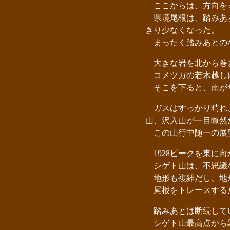
ここからは、方向を
県境尾根は、踏みあと
きり少なくなった。
まったく踏みあとのな
大きな岩を北から巻
コメツガの若木越し
そこを下ると、南がサ
ガスはすっかり晴れ、
山、沢入山が一目瞭然
この山行中随一の展
1928ピークを東に
シゲト山は、不思議
地形も複雑だし、地形
尾根をトレースするだ
踏みあとは断続して
シゲト山最高点から黒