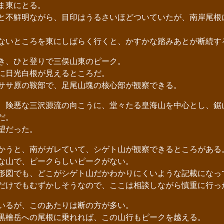
ま東にとる。
不鮮明ながら、目印はうるさいほどついていたが、南岸尾根
いところを東にしばらく行くと、かすかな踏みあとが断続す
き、ひと登りで三俣山東のピーク。
に日光白根が見えるところだ。
サ原の鞍部で、足尾山塊の核心部が観察できる。
険悪な三沢源流の向こうに、堂々たる皇海山を中心とし、鋸
だ。
望だった。
向かうと、南がガレていて、シゲト山が観察できるところがある
な山で、ピークらしいピークがない。
図でも、どこがシゲト山だかわかりにくいような記載になっ
けでもむずかしそうなので、ここは相談しながら慎重に行っ
いるが、このあたりは断の方が多い。
檜岳への尾根に乗れれば、この山行もピークを越える。