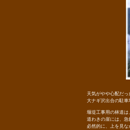
天気がやや心配だっ
大ナギ沢出合の駐車
堰堤工事用の林道は
道わきの崖には、急斜
必然的に、上を見な