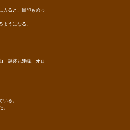
に入ると、目印もめっ
るようになる。
山、袈裟丸連峰、オロ
。
ている。
た。