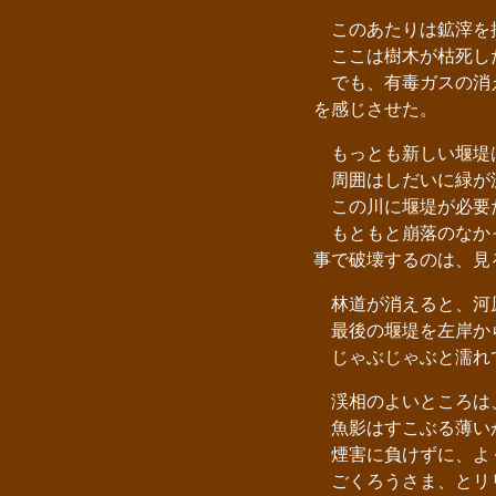
このあたりは鉱滓を捨
ここは樹木が枯死した
でも、有毒ガスの消え
を感じさせた。
もっとも新しい堰堤
周囲はしだいに緑が
この川に堰堤が必要
もともと崩落のなかっ
事で破壊するのは、見
林道が消えると、河
最後の堰堤を左岸から
じゃぶじゃぶと濡れて
渓相のよいところは
魚影はすこぶる薄いが
煙害に負けずに、よ
ごくろうさま、とリ