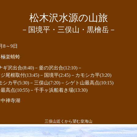
松木沢水源の山旅
－国境平・三俣山・黒檜岳－
8月8～9日
と極楽蜻蛉
沢出合(8:40)－釜の沢出合(12:10)－
取付(13:45)－国境平(2:45)－カモシカ平(3:20)
カ平(5:30)－三俣山(7:20)－シゲト山最高点(10:15)
高点(10:55)－千手ヶ浜船着き場(13:30)
、中禅寺湖
三俣山近くから望む皇海山