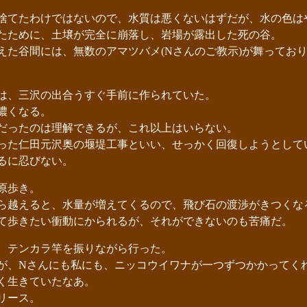
てたわけではないので、水質は悪くないはずだが、水の色は
ために、土壌が完全に崩落し、岩場が露出した死の谷。
た谷間には、無数のアマツバメ(Nさんのご教示)が舞ってお
は、三沢の出合うすぐ手前に作られていた。
濃くなる。
だったのは理解できるが、これ以上はいらない。
た仁田元沢奥の堰堤工事といい、せっかく回復しようとして
るに忍びない。
原歩き。
越えると、水量が増えてくるので、飛び石の渡渉がきつくな
歩きたい衝動にかられるが、それができないのも苦痛だ。
、テンカラ竿を振りながら行った。
、Nさんにも私にも、ニッコウイワナが一つずつかかってく
く生きていたなあ。
リース。