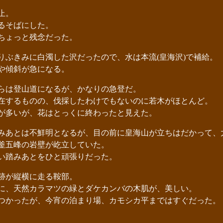
止。
るそばにした。
ちょっと残念だった。
ぶきみに白濁した沢だったので、水は本流(皇海沢)で補給。
や傾斜が急になる。
らは登山道になるが、かなりの急登だ。
するものの、伐採したわけでもないのに若木がほとんど。
が多いが、花はとっくに終わったと見えた。
あとは不鮮明となるが、目の前に皇海山が立ちはだかって、
釜五峰の岩壁が屹立していた。
い踏みあとをひと頑張りだった。
跡が縦横に走る鞍部。
、天然カラマツの緑とダケカンバの木肌が、美しい。
かったが、今宵の泊まり場、カモシカ平まではすぐだった。