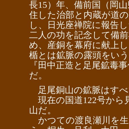
長15）年、備前国（岡
住した治部と内蔵が道の
し、日光座禅院に報告し
二人の功を記念して備前
め、産銅を幕府に献上し
楯とは鉱脈の露頭をいう
『田中正造と足尾鉱毒事
だ。
足尾銅山の鉱脈はすべ
現在の国道122号から
山だ。
かつての渡良瀬川を生