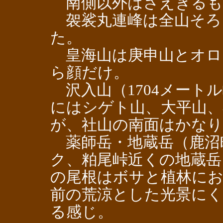
南側以外はさえぎるも
袈裟丸連峰は全山そろ
た。
皇海山は庚申山とオロ山
ら顔だけ。
沢入山（1704メート
にはシゲト山、大平山、
が、社山の南面はかな
薬師岳・地蔵岳（鹿沼
ク、粕尾峠近くの地蔵岳
の尾根はボサと植林に
前の荒涼とした光景に
る感じ。