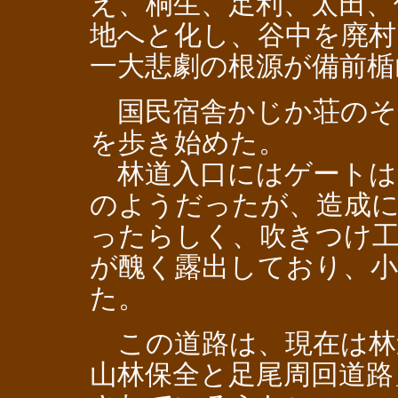
え、桐生、足利、太田、
地へと化し、谷中を廃村
一大悲劇の根源が備前楯
国民宿舎かじか荘のそ
を歩き始めた。
林道入口にはゲートは
のようだったが、造成
ったらしく、吹きつけ
が醜く露出しており、
た。
この道路は、現在は林
山林保全と足尾周回道路