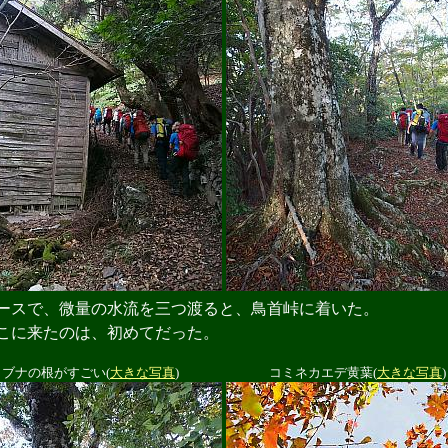
スで、微量の水流を三つ渡ると、鳥首峠に着いた。
こに来たのは、初めてだった。
ブナの根がすごい(
大きな写真
)
コミネカエデ黄葉(
大きな写真
)