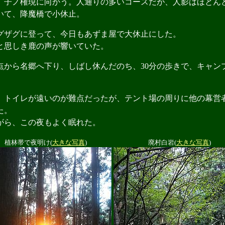
子ノ権現に向かう。人通りの多いコースだが、人影はほとん
て、降魔橋で小休止。
ザグに登って、今日もあずま屋で大休止にした。
思しき鹿の声が響いていた。
から名郷へ下り、しばし休んだのち、30分の歩きで、キャン
トイレが遠いのが難点だったが、テント場の周りに他の幕営
た。
ら、この夜もよく眠れた。
植林帯で夜明け(
大きな写真
)
廃村白岩(
大きな写真
)