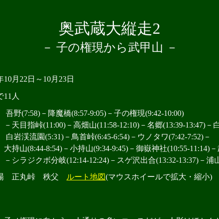
奥武蔵大縦走2
－ 子の権現から武甲山 －
6年10月22日～10月23日
11人
2 吾野(7:58)－降魔橋(8:57-9:05)－子の権現(9:42-10:00)
指峠(11:00)－高畑山(11:58-12:10)－名郷(13:39-13:47)－白
3 白岩渓流園(5:31)－鳥首峠(6:45-6:54)－ウノタワ(7:42-7:52)－
8:44-8:54)－小持山(9:34-9:45)－御嶽神社(10:55-11:14)－武甲
ジクボ分岐(12:14-12:24)－スゲ沢出合(13:32-13:37)－浦山口
場 正丸峠 秩父
ルート地図
(マウスホイールで拡大・縮小)