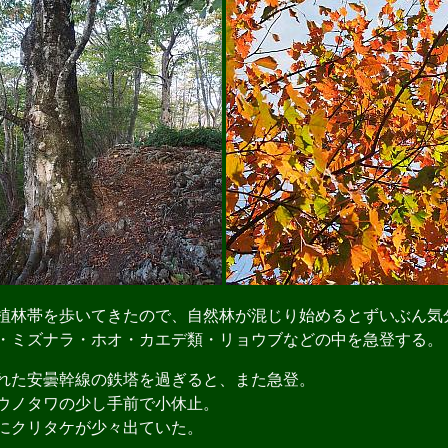
林帯を歩いてきたので、自然林が混じり始めるとずいぶん気
ミズナラ・ホオ・カエデ類・リョウブなどの中を急登する。
た安曇幹線の鉄塔を過ぎると、また急登。
ウノタワの少し手前で小休止。
にクリタケが少々出ていた。