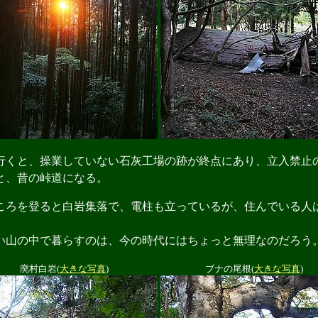
くと、操業していない石灰工場の跡が終点にあり、立入禁止
と、昔の峠道になる。
ろを登ると白岩集落で、電柱も立っているが、住んでいる人
。
山の中で暮らすのは、今の時代にはちょっと無理なのだろう
廃村白岩(
大きな写真
)
ブナの尾根(
大きな写真
)