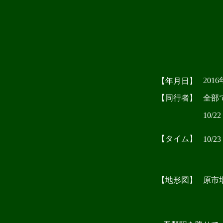
201
【年月日】
【同行者】
全部で
10/2
－天目
【タイム】
10/2
大持山(
－シラ
【地形図】
原市