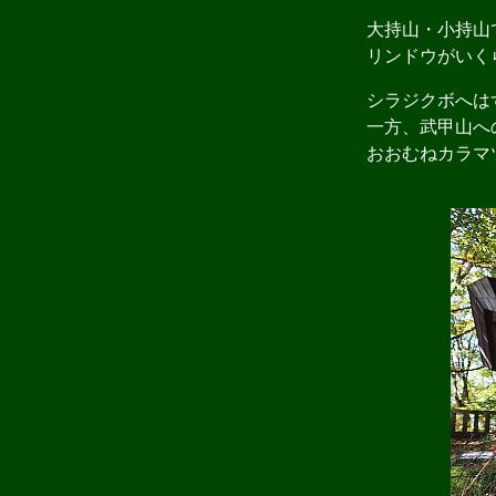
大持山・小持山
リンドウがいくら
シラジクボへは
一方、武甲山へ
おおむねカラマツ