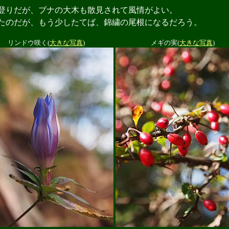
りだが、ブナの大木も散見されて風情がよい。
のだが、もう少したてば、錦繍の尾根になるだろう。
リンドウ咲く(
大きな写真
)
メギの実(
大きな写真
)