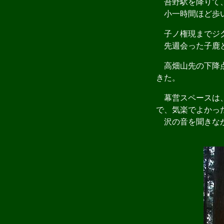
吾野駅を降りて、
小一時間ほど歩い
子ノ権現までジグ
先週会った子鹿と
高畑山先の下降点
きた。
幕営スペースは、
で、気楽でよかっ
沢の音を聞きなが