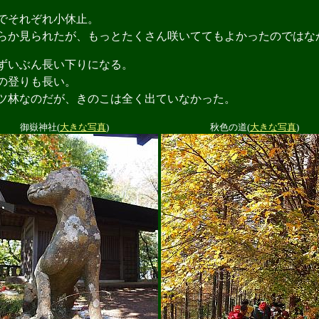
でそれぞれ小休止。
か見られたが、もっとたくさん咲いててもよかったのではな
ずいぶん長い下りになる。
の登りも長い。
林なのだが、きのこは全く出ていなかった。
御嶽神社(
大きな写真
)
秋色の道(
大きな写真
)