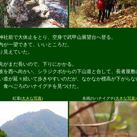
社前で大休止をとり、空身で武甲山展望台へ登る。
内が一望できて、いいところだ。
り見えていた。
先がまだ長いので、下りにかかる。
を西へ向かい、シラジクボからの下山道と合して、長者屋敷
道が延々続いて歩きやすいのだが、なかなか標高が下がらな
、食べごろのハナイグチを見つけた。
紅葉(
大きな写真
)
名残のハナイグチ(
大きな写真
)