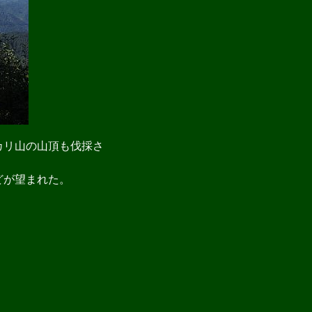
カリ山の山頂も伐採さ
どが望まれた。