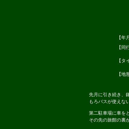
【年
【同
【タ
【地
先月に引き続き、鎌
もろバスが使えない
第二駐車場に車をと
その先の旅館の裏が