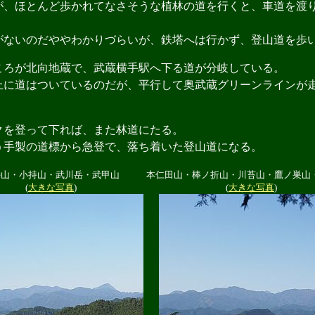
、ほとんど歩かれてなさそうな植林の道を行くと、車道を渡
ないのだややわかりづらいが、鉄塔へは行かず、登山道を歩
ろが北向地蔵で、武蔵横手駅へ下る道が分岐している。
に道はついているのだが、平行して奥武蔵グリーンラインが
。
を登って下れば、また林道にたる。
手製の道標から急登で、落ち着いた登山道になる。
持山・小持山・武川岳・武甲山
本仁田山・棒ノ折山・川苔山・鷹ノ巣山
(
大きな写真
)
(
大きな写真
)