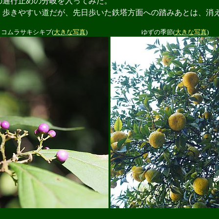
通行止めの分岐を入ってみた。
歩きやすい道だが、先日歩いた鉄塔方面への踏みあとは、消
コムラサキシキブ(
大きな写真
)
ゆずの季節(
大きな写真
)