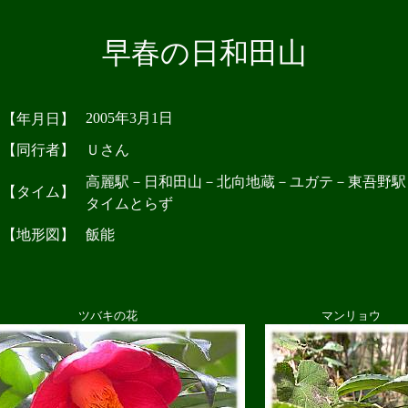
早春の日和田山
2005年3月1日
【年月日】
【同行者】
Ｕさん
高麗駅－日和田山－北向地蔵－ユガテ－東吾野駅
【タイム】
タイムとらず
【地形図】
飯能
ツバキの花
マンリョウ