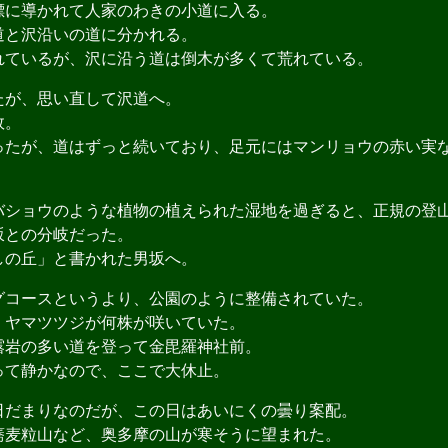
に導かれて人家のわきの小道に入る。
と沢沿いの道に分かれる。
ているが、沢に沿う道は倒木が多くて荒れている。
が、思い直して沢道へ。
敗。
たが、道はずっと続いており、足元にはマンリョウの赤い実
ショウのような植物の植えられた湿地を過ぎると、正規の登
との分岐だった。
の丘」と書かれた男坂へ。
コースというより、公園のように整備されていた。
ヤマツツジが何株が咲いていた。
岩の多い道を登って金毘羅神社前。
て静かなので、ここで大休止。
だまりなのだが、この日はあいにくの曇り案配。
麦粒山など、奥多摩の山が寒そうに望まれた。