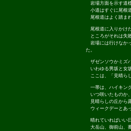
岩場方面を示す道標
小道はすぐに尾根道
尾根道はよく踏まれ
尾根道に入りかけた
ところがそれは失
岩場には行けなかっ
た。
ザゼンソウかミズバ
いわゆる男坂と女坂
ここは、「見晴らし
一帯は、ハイキング
いつ咲いたものか、
見晴らしの丘から露
ウィークデーとあっ
晴れていればいい日
大岳山、御前山、蕎