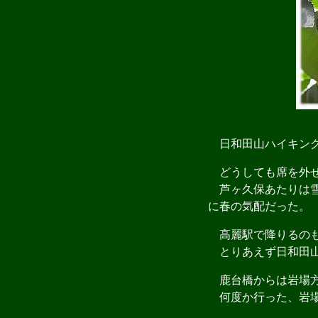
日和田山ハイキング
どうしても席を外せ
芦ヶ久保あたりは雪
に春の気配だった。
高麗駅で降りるのも
とりあえず日和田山
鹿台橋からは岩場方
何度か行った、岩場