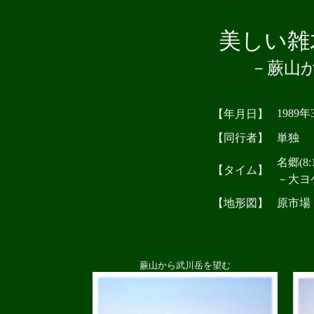
美しい雑
－蕨山
1989年
【年月日】
【同行者】
単独
名郷(8:
【タイム】
－大ヨケ
【地形図】
原市場
蕨山から武川岳を望む