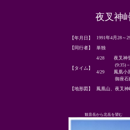
夜叉神
1991年4月28～2
【年月日】
【同行者】
単独
4/28 夜叉神登
(9:35)－観音
【タイム】
4/29 鳳凰小屋(5
御座石鉱泉(8
【地形図】
鳳凰山、夜叉神
観音岳から北岳を望む