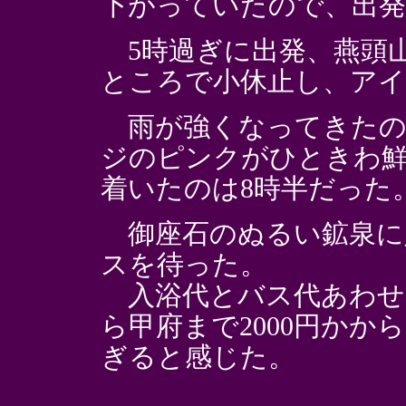
下がっていたので、出
5時過ぎに出発、燕頭
ところで小休止し、ア
雨が強くなってきたの
ジのピンクがひときわ鮮
着いたのは8時半だった
御座石のぬるい鉱泉に入
スを待った。
入浴代とバス代あわせて
ら甲府まで2000円か
ぎると感じた。