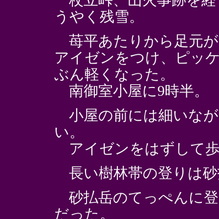
杖立峠、山火事跡を経て
うやく残雪。
苺平あたりから足元が
アイゼンをつけ、ピッ
ぶん軽くなった。
南御室小屋に9時半。
小屋の前には細いなが
い。
アイゼンをはずして歩
長い樹林帯の登りは砂
砂払岳のてっぺんに登
だった。