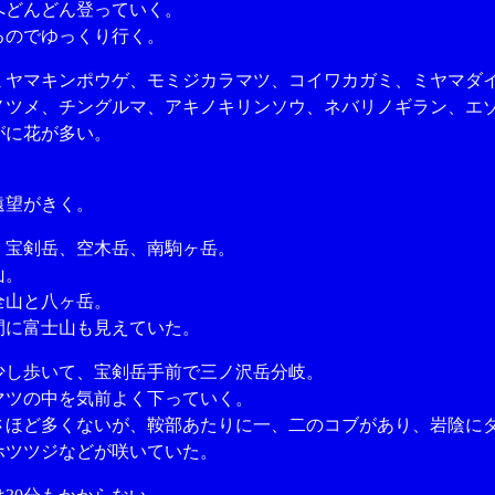
どんどん登っていく。
のでゆっくり行く。
ヤマキンポウゲ、モミジカラマツ、コイワカガミ、ミヤマダ
ノツメ、チングルマ、アキノキリンソウ、ネバリノギラン、エ
がに花が多い。
。
望がきく。
宝剣岳、空木岳、南駒ヶ岳。
山。
山と八ヶ岳。
に富士山も見えていた。
し歩いて、宝剣岳手前で三ノ沢岳分岐。
ツの中を気前よく下っていく。
ほど多くないが、鞍部あたりに一、二のコブがあり、岩陰に
ホツツジなどが咲いていた。