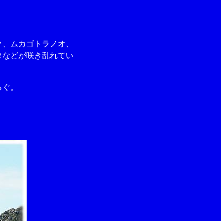
ク、ムカゴトラノオ、
タなどが咲き乱れてい
らぐ。