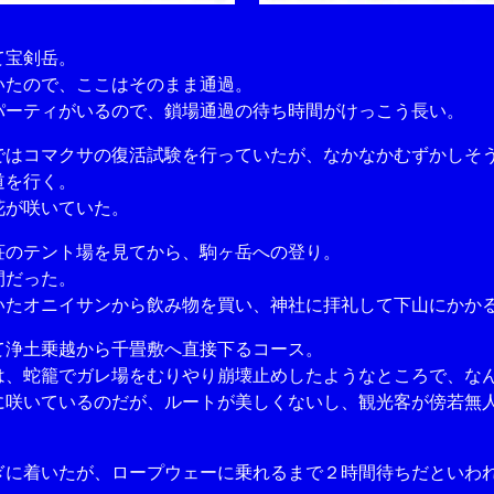
て宝剣岳。
たので、ここはそのまま通過。
ーティがいるので、鎖場通過の待ち時間がけっこう長い。
はコマクサの復活試験を行っていたが、なかなかむずかしそ
道を行く。
が咲いていた。
のテント場を見てから、駒ヶ岳への登り。
間だった。
たオニイサンから飲み物を買い、神社に拝礼して下山にかか
浄土乗越から千畳敷へ直接下るコース。
、蛇籠でガレ場をむりやり崩壊止めしたようなところで、な
咲いているのだが、ルートが美しくないし、観光客が傍若無
に着いたが、ロープウェーに乗れるまで２時間待ちだといわ