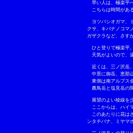
早い人は、極楽平へ
こちらは時間がある
ヨツバシオガマ、ミ
クサ、キバナノコマ
ガザクラなど、さす
ひと登りで極楽平
天気がよいので、遠
近くは、三ノ沢岳、
中景に御岳、恵那
東側は南アルプス全
農鳥岳と塩見岳の間
展望のよい稜線を少
ここからは、ハイマ
このあたりに花はさ
ンタチバナ、ミヤマ