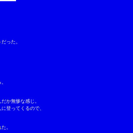
うだった。
る。
んだか無惨な感じ。
人に登ってくるので、
れた。