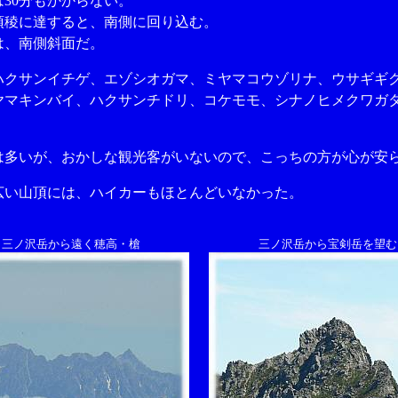
30分もかからない。
稜に達すると、南側に回り込む。
、南側斜面だ。
クサンイチゲ、エゾシオガマ、ミヤマコウゾリナ、ウサギギ
ヤマキンバイ、ハクサンチドリ、コケモモ、シナノヒメクワガ
多いが、おかしな観光客がいないので、こっちの方が心が安
い山頂には、ハイカーもほとんどいなかった。
三ノ沢岳から遠く穂高・槍
三ノ沢岳から宝剣岳を望む