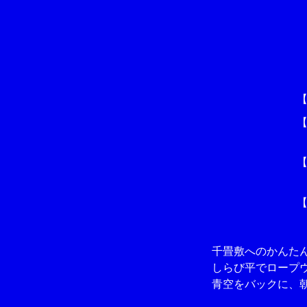
千畳敷へのかんたん
しらび平でロープウ
青空をバックに、朝