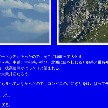
平らな岩があったので、そこに陣取って大休止。
ヶ岳、中岳、宝剣岳が並び、北西に目を転じると御岳と乗鞍
・穂高連峰がはっきりと望まれる。
大天井岳だろう。
も食べていなかったので、コンビニのおにぎりをほおばって
まった。
を戻る。