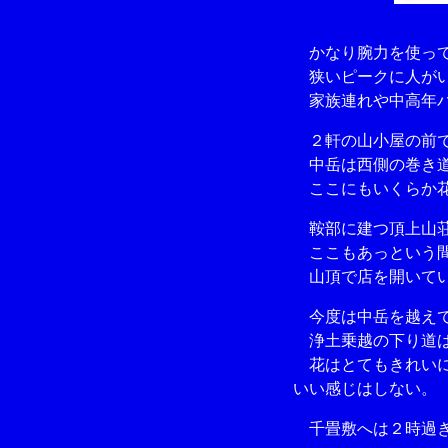
かなり腕力を使っ
狭いピークに人がい
家族連れや中高年パ
２軒の山小屋の前で
中岳は西側の巻き
ここにもいくらか花
鞍部に建つ頂上山荘
ここもあっという
山頂で店を開いてい
今度は中岳を越えて
浄土乗越の下り道は
花はとてもきれいに
いい感じはしない。
千畳敷へは２時過ぎ