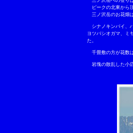
三ノ沢岳への登りは
ピークの北東から頂
三ノ沢岳のお花畑は
シナノキンバイ、ハ
ヨツバシオガマ、ミ
た。
千畳敷の方が花数は
岩塊の散乱した小広