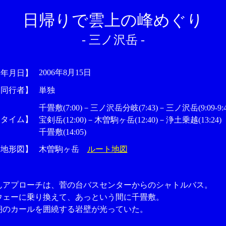
日帰りで雲上の峰めぐり
- 三ノ沢岳 -
2006年8月15日
【年月日】
【同行者】
単独
千畳敷(7:00)－三ノ沢岳分岐(7:43)－三ノ沢岳(9:09-9:4
【タイム】
宝剣岳(12:00)－木曽駒ヶ岳(12:40)－浄土乗越(13:24)
千畳敷(14:05)
【地形図】
木曽駒ヶ岳
ルート地図
アプローチは、菅の台バスセンターからのシャトルバス。
ェーに乗り換えて、あっという間に千畳敷。
のカールを囲繞する岩壁が光っていた。