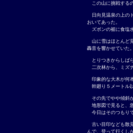
この山に挑戦するの
日向見温泉の上のト
おいてあった。
ズボンの裾に食塩水
山に雪はほとんど見
轟音を響かせていた
とりつきからしばら
二次林から、ミズナ
印象的な大木が何本
幹廻り５メートル以
その先でやや傾斜が
地形図で見ると、急
今日はそのつもりで
古い目印なども散見
んで、登って行くし