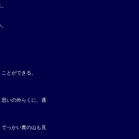
じ。
い。
くことができる。
、思いの外らくに、通
、でっかい糞の山も見