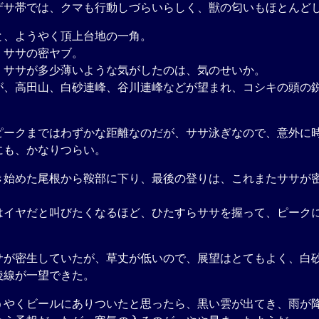
サ帯では、クマも行動しづらいらしく、獣の匂いもほとんど
、ようやく頂上台地の一角。
ササの密ヤブ。
ササが多少薄いような気がしたのは、気のせいか。
、高田山、白砂連峰、谷川連峰などが望まれ、コシキの頭の
ークまではわずかな距離なのだが、ササ泳ぎなので、意外に
にも、かなりつらい。
始めた尾根から鞍部に下り、最後の登りは、これまたササが
。
イヤだと叫びたくなるほど、ひたすらササを握って、ピーク
。
が密生していたが、草丈が低いので、展望はとてもよく、白
稜線が一望できた。
やくビールにありついたと思ったら、黒い雲が出てき、雨が