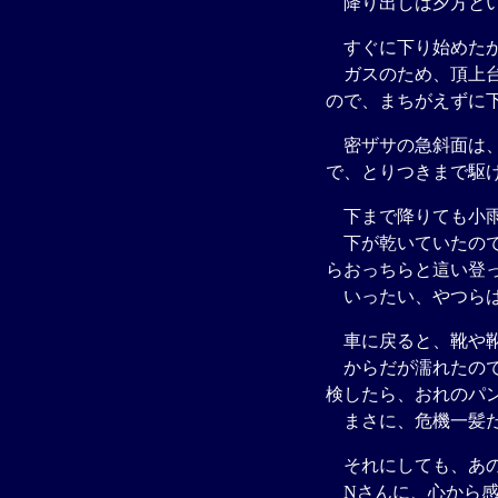
降り出しは夕方とい
すぐに下り始めたが
ガスのため、頂上台
ので、まちがえずに
密ザサの急斜面は、
で、とりつきまで駆
下まで降りても小雨
下が乾いていたので
らおっちらと這い登
いったい、やつらは
車に戻ると、靴や靴
からだが濡れたので
検したら、おれのパ
まさに、危機一髪
それにしても、あの
Nさんに、心から感