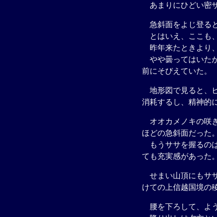
あまりにひどい密ザ
急斜面をよじ登ると
とはいえ、ここも、
昨年来たときより、
やや曇ってはいたが
前にそびえていた。
地形図で見ると、ピ
消耗するし、精神的
オオカメノキの咲き
ほどの急斜面だった
もうササを握るのは
ても充実感があった
せまい山頂にもササ
けての上信越国境の
腰を下ろして、よう