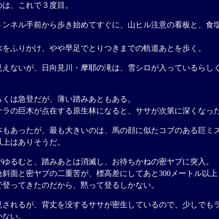
は、これで３度目。
ンネル手前から歩き始めてすぐに、山ヒル注意の看板と、食
をふりかけ、やや早足でとりつきまでの軌道あとを歩く。
えないが、日向見川・摩耶の滝は、雪シロが入っているらし
。
くは急登だが、薄い踏みあともある。
ラの巨木が点在する原生林になると、ササが次第に深くなっ
もあったが、最も大きいのは、馬の顔に似たコブのある巨ミ
上はありそうだ。
ゆるむと、踏みあとは消滅し、お待ちかねの密ヤブに突入。
斜面と密ヤブの二重苦が、標高差にしてあと300メートル以上
登ってきたのだから、黙って登るしかない。
されるが、背丈を没するササが密生しているので、少しでも
かない。