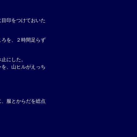
に目印をつけておいた
ころを、２時間足らず
休止にした。
ンを、山ヒルがえっち
に、服とからだを総点