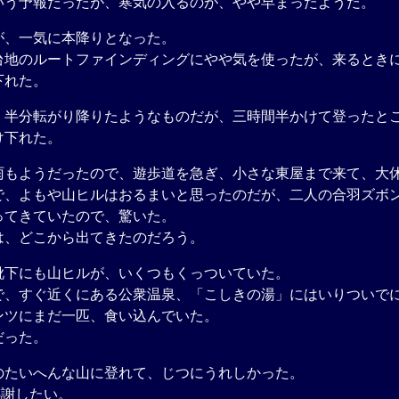
う予報だったが、寒気の入るのが、やや早まったようだ。
、一気に本降りとなった。
地のルートファインディングにやや気を使ったが、来るとき
下れた。
半分転がり降りたようなものだが、三時間半かけて登ったと
け下れた。
もようだったので、遊歩道を急ぎ、小さな東屋まで来て、大
、よもや山ヒルはおるまいと思ったのだが、二人の合羽ズボ
ってきていたので、驚いた。
、どこから出てきたのだろう。
下にも山ヒルが、いくつもくっついていた。
、すぐ近くにある公衆温泉、「こしきの湯」にはいりついで
ンツにまだ一匹、食い込んでいた。
だった。
たいへんな山に登れて、じつにうれしかった。
謝したい。