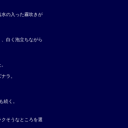
塩水の入った霧吹きが
く、白く泡立ちながら
た。
ズナラ。
も続く。
ラクそうなところを選