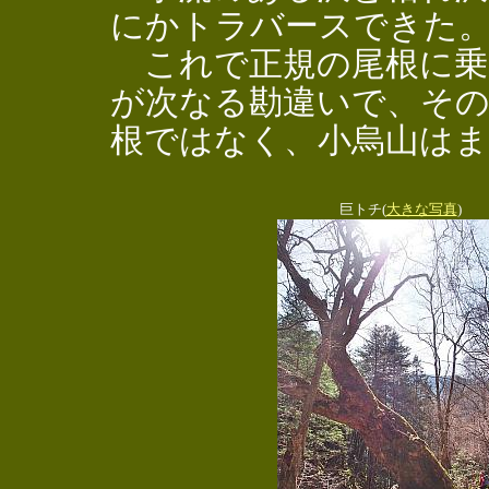
にかトラバースできた
これで正規の尾根に乗
が次なる勘違いで、そ
根ではなく、小烏山は
巨トチ(
大きな写真
)