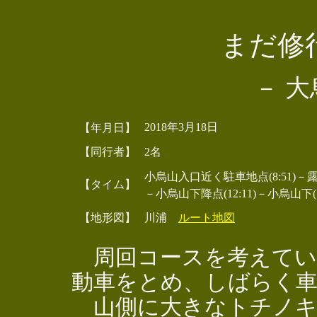
まだ修
－ 大
2018年3月18日
【年月日】
【同行者】
2名
小烏山入口近く駐車地点(8:51)－露岩(10:
【タイム】
－小烏山下降点(12:11)－小烏山下(13:
【地形図】
川浦
ルート地図
周回コースを考えてい
動車をとめ、しばらく
山側に大きなトチノキ