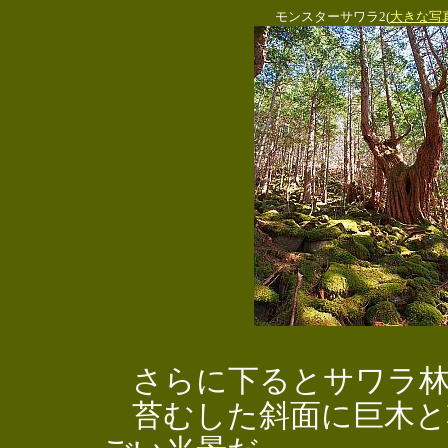
モンスターサワラ2(
大きな写
さらに下るとサワラ林
苔むした斜面に巨木と