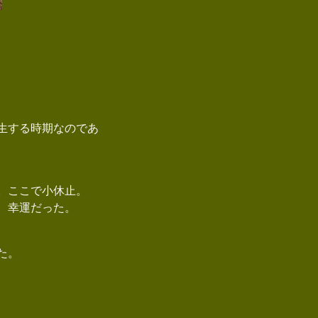
生する時期なのであ
。ここで小休止。
、幸運だった。
た。