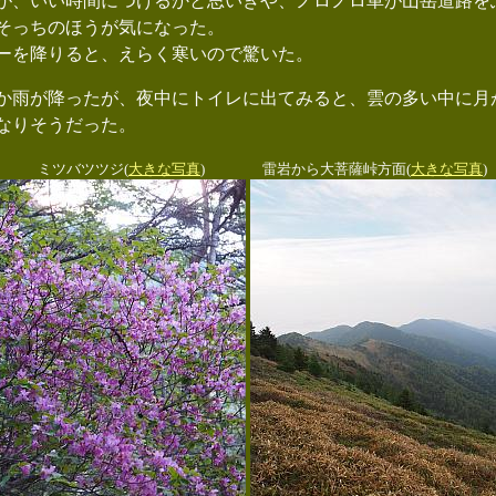
、いい時間につけるかと思いきや、ノロノロ車が山岳道路を
そっちのほうが気になった。
ーを降りると、えらく寒いので驚いた。
雨が降ったが、夜中にトイレに出てみると、雲の多い中に月
なりそうだった。
ミツバツツジ(
大きな写真
)
雷岩から大菩薩峠方面(
大きな写真
)