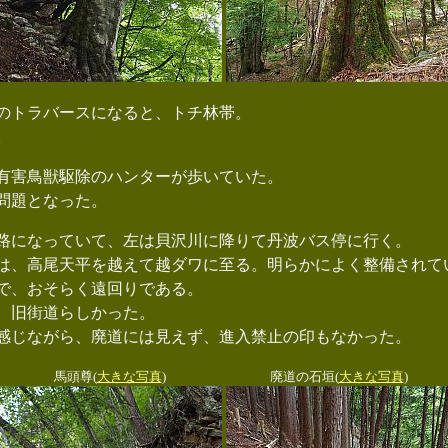
のトラバースになると、トチ林帯。
。
有害鳥獣駆除のハンターが歩いていた。
問題となった。
になっていて、左は貝沢川に降りて丹波バス停に行く。
、高尾天平を越えて越ダワに至る。明らかによく整備されて
で、おそらく遠回りである。
、旧街道らしかった。
じながら、廃道には見えず、進入禁止の印もなかった。
馬頭尊(
大きな写真
)
廃道の石垣(
大きな写真
)