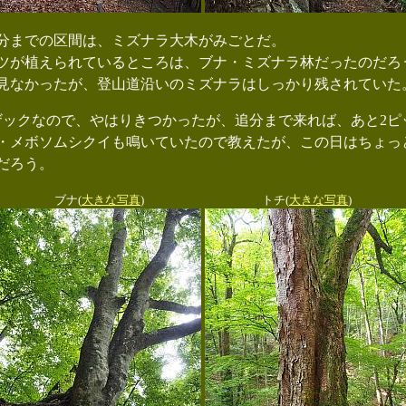
分までの区間は、ミズナラ大木がみごとだ。
が植えられているところは、ブナ・ミズナラ林だったのだろ
なかったが、登山道沿いのミズナラはしっかり残されていた
ックなので、やはりきつかったが、追分まで来れば、あと2ピ
メボソムシクイも鳴いていたので教えたが、この日はちょっ
だろう。
ブナ(
大きな写真
)
トチ(
大きな写真
)