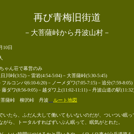
再び青梅旧街道
－大菩薩峠から丹波山村－
6月10日
人
 福ちゃん荘で幕営のみ
日川峠(3:52)－雷岩(4:54-5:04)－大菩薩峠(5:30-5:45)
バ(6:10-6:20)－ノーメダワ(7:05-7:15)－追分(7:59-8:05)
8:56-9:05)－越ダワ上(11:02-11:11)－丹波山道の駅(11:32
大菩薩峠 柳沢峠 丹波
ルート地図
いたら、ふだん大して働いてもいないのだが、ついつい眠っ
がら、トータルすればずいぶん眠って、眠気がとれた。