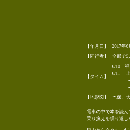
2017年
【年月日】
【同行者】
全部で5
6/10
6/11 上
【タイム】
－フルコン
－藤ダワ(
【地形図】
七保、
電車の中で本を読んで
乗り換えを繰り返しな