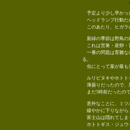
予定より少し早かった
ヘッドランプ行動だ
このあたり、ヒガラ
新緑の季節は野鳥の
これは営巣・産卵・
一番の問題は育雛なの
る。
虫にとって葉が最も
ルリビタキやホトトギ
薄曇りだったので、展
まだ5時前だったので
意外なことに、ミツバ
緩やかに下りながら
富士山は隠れてしま
ホトトギス・ジュウイ