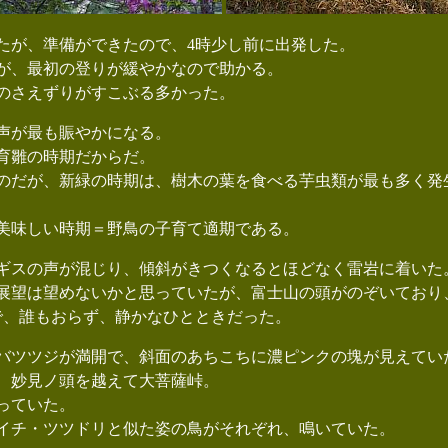
が、準備ができたので、4時少し前に出発した。
が、最初の登りが緩やかなので助かる。
のさえずりがすこぶる多かった。
声が最も賑やかになる。
育雛の時期だからだ。
だが、新緑の時期は、樹木の葉を食べる芋虫類が最も多く発
美味しい時期＝野鳥の子育て適期である。
スの声が混じり、傾斜がきつくなるとほどなく雷岩に着いた
望は望めないかと思っていたが、富士山の頭がのぞいており
、誰もおらず、静かなひとときだった。
ツツジが満開で、斜面のあちこちに濃ピンクの塊が見えてい
、妙見ノ頭を越えて大菩薩峠。
っていた。
チ・ツツドリと似た姿の鳥がそれぞれ、鳴いていた。