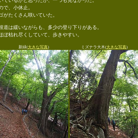
いているかと思ったが、一つも見なかった。
ので、小休止。
ゴがたくさん咲いていた。
根道は緩いながらも、多少の登り下りがある。
ほぼ枯れ尽くしていて、歩きやすい。
新緑(
大きな写真
)
ミズナラ大木(
大きな写真
)