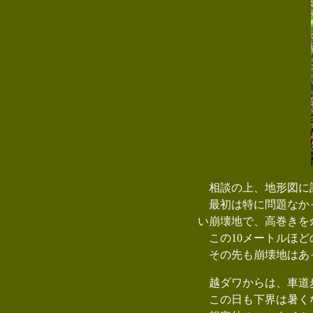
相談の上、地形図に
最初は特に問題なかっ
い崩壊地で、高巻きを
この10メートルほど
その先も崩壊地はあ
越ダワからは、車道
この日も下界は暑く