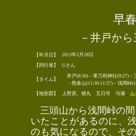
早
－井戸から
2013年2月28日
【年月日】
【同行者】
Uさん
井戸(8:50)－軍刀利神社(9:27)－三国山(
【タイム】
－熊倉山(11:30-11:37)－浅間峠(12:
【地形図】
上野原、猪丸 五日市 与瀬
ル
三頭山から浅間峠の間
いたことがあるのに、
のも気になるので、そ