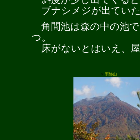
ブナシメジが出ていた
角間池は森の中の池で
つ。
床がないとはいえ、屋
<
雨飾山