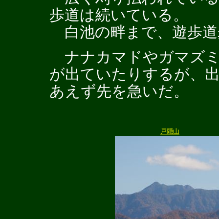
歩道は続いている。
白池の畔まで、遊歩道
ナナカマドやガマズミ
が出ていたりするが、
あえず先を急いだ。
戸隠山