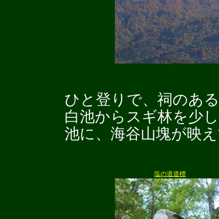
ひと登りで、祠のある
白池からスギ林を少し
池に、海谷山塊が映え
塩の道道標