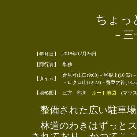
ちょっ
－三
2018年12月26日
【年月日】
【同行者】
単独
倉見登山口(9:08)－尾根上(10:52)－三
【タイム】
－ロクロ山(12:22)－番衆大神(13:2
【地形図】
三方 熊川
ルート地図
(マウス
整備された広い駐車場
林道のわきはずっとス
されており、かつてこ