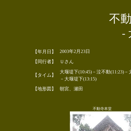
不
-
2003年2月23日
【年月日】
【同行者】
Ｕさん
大堰堤下(10:45)－泣不動(11:23)－太
【タイム】
－大堰堤下(13:15)
【地形図】
朝宮、瀬田
不動寺本堂